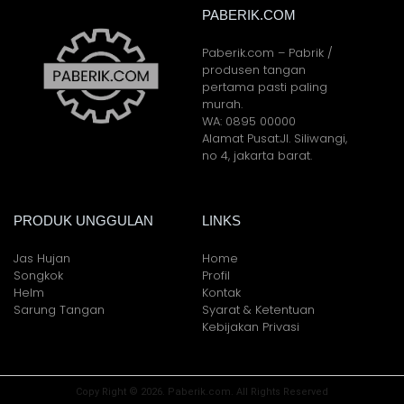
PABERIK.COM
Paberik.com – Pabrik /
produsen tangan
pertama pasti paling
murah.
WA: 0895 00000
Alamat Pusat:Jl. Siliwangi,
no 4, jakarta barat.
PRODUK UNGGULAN
LINKS
Jas Hujan
Home
Songkok
Profil
Helm
Kontak
Sarung Tangan
Syarat & Ketentuan
Kebijakan Privasi
Copy Right © 2026. Paberik.com. All Rights Reserved