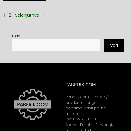
1
2
Selanjutnya
→
Cari
Cari
PABERIK.COM
Paberik.com – Pabrik /
produsen tangan
pertama pasti paling
murah.
WA: 0895 00000
Alamat Pusat:Jl. Siliwangi,
no 4, jakarta barat.